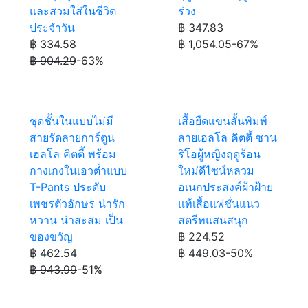
และสวมใส่ในชีวิต
ร่วง
ประจำวัน
฿ 347.83
฿ 334.58
฿ 1,054.05
-67%
฿ 904.29
-63%
ชุดชั้นในแบบไม่มี
เสื้อยืดแขนสั้นพิมพ์
สายรัดลายการ์ตูน
ลายเฮลโล คิตตี้ ซาน
เฮลโล คิตตี้ พร้อม
ริโอผู้หญิงฤดูร้อน
กางเกงในเอวต่ำแบบ
ใหม่ดีไซน์หลวม
T-Pants ประดับ
อเนกประสงค์ผ้าฝ้าย
เพชรตัวอักษร น่ารัก
แท้เสื้อแฟชั่นแนว
หวาน น่าสะสม เป็น
สตรีทแสนสนุก
ของขวัญ
฿ 224.52
฿ 462.54
฿ 449.03
-50%
฿ 943.99
-51%