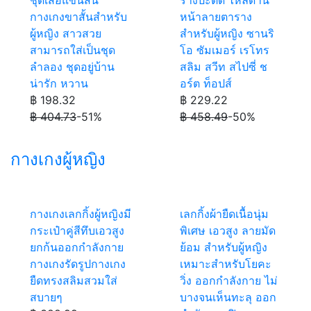
ชุดเสื้อแขนสั้น
รางปะติด ไหล่ด้าน
กางเกงขาสั้นสำหรับ
หน้าลายตาราง
ผู้หญิง สาวสวย
สำหรับผู้หญิง ซานริ
สามารถใส่เป็นชุด
โอ ซัมเมอร์ เรโทร
ลำลอง ชุดอยู่บ้าน
สลิม สวีท สไปซี่ ช
น่ารัก หวาน
อร์ต ท็อปส์
฿ 198.32
฿ 229.22
฿ 404.73
-51%
฿ 458.49
-50%
กางเกงผู้หญิง
กางเกงเลกกิ้งผู้หญิงมี
เลกกิ้งผ้ายืดเนื้อนุ่ม
กระเป๋าคู่สีทึบเอวสูง
พิเศษ เอวสูง ลายมัด
ยกก้นออกกำลังกาย
ย้อม สำหรับผู้หญิง
กางเกงรัดรูปกางเกง
เหมาะสำหรับโยคะ
ยืดทรงสลิมสวมใส่
วิ่ง ออกกำลังกาย ไม่
สบายๆ
บางจนเห็นทะลุ ออก