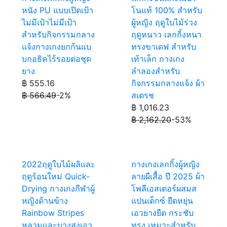
หนัง PU แบบเปิดเป้า
โนแท้ 100% สำหรับ
ไม่มีเป้าไม่มีเป้า
ผู้หญิง ฤดูใบไม้ร่วง
สำหรับกิจกรรมกลาง
ฤดูหนาว เลกกิ้งหนา
แจ้งกางเกงยกก้นแบ
ทรงขาเดฟ สำหรับ
บกอธิคไร้รอยต่อชุด
เท้าเล็ก กางเกง
ยาง
ลำลองสำหรับ
฿ 555.16
กิจกรรมกลางแจ้ง ผ้า
฿ 566.49
-2%
สเตรช
฿ 1,016.23
฿ 2,162.20
-53%
2022ฤดูใบไม้ผลิและ
กางเกงเลกกิ้งผู้หญิง
ฤดูร้อนใหม่ Quick-
ลายผีเสื้อ ปี 2025 ผ้า
Drying กางเกงกีฬาผู้
โพลีเอสเตอร์ผสมส
หญิงด้านข้าง
แปนเด็กซ์ ยืดหยุ่น
Rainbow Stripes
เอวยางยืด กระชับ
หลวมและบางสูงเอว
ทรง เหมาะสำหรับ