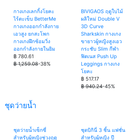
กางเกงเลกกิ้งโยคะ
BIVIGAOS ฤดูใบไม้
ไร้ตะเข็บ BetterMe
ผลิใหม่ Double V
กางเกงออกกำลังกาย
3D Curve
เอวสูง ยกสะโพก
Sharkskin กางเกง
กางเกงฝึกซ้อมวิ่ง
ขายาวผู้หญิงสูงเอว
ออกกำลังกายในยิม
กระชับ Slim กีฬา
฿ 780.61
ฟิตเนส Push Up
฿ 1,259.08
-38%
Leggings กางเกง
โยคะ
฿ 517.17
฿ 940.24
-45%
ชุดว่ายน้ำ
ชุดว่ายน้ำเซ็กซี่
ชุดบิกินี่ 3 ชิ้น แฟชั่น
สำหรับผู้หญิงช่วงฤดู
สำหรับผู้หญิง ปี