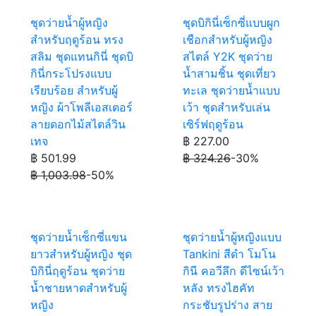
ชุดว่ายน้ำผู้หญิง
ชุดบิกินี่เซ็กซี่แบบผูก
สำหรับฤดูร้อน ทรง
เชือกสำหรับผู้หญิง
สลิม ชุดแทนกินี่ ชุดบิ
สไตล์ Y2K ชุดว่าย
กินี่กระโปรงแบบ
น้ำสามชิ้น ชุดเที่ยว
เรียบร้อย สำหรับผู้
ทะเล ชุดว่ายน้ำแบบ
หญิง ผ้าโพลีเอสเตอร์
เว้า ชุดสำหรับเล่น
ลายดอกไม้สไตล์วิน
เซิร์ฟฤดูร้อน
เทจ
฿ 227.00
฿ 501.99
฿ 324.26
-30%
฿ 1,003.98
-50%
ชุดว่ายน้ำเซ็กซี่แขน
ชุดว่ายน้ำผู้หญิงแบบ
ยาวสำหรับผู้หญิง ชุด
Tankini สีดำ โมโน
บิกินี่ฤดูร้อน ชุดว่าย
กินี คอวีลึก ดีไซน์เว้า
น้ำชายหาดสำหรับผู้
หลัง ทรงไฮคัท
หญิง
กระชับรูปร่าง สาย