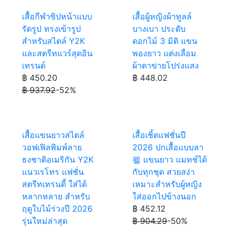
เสื้อกีฬาซิปหน้าแบบ
เสื้อผู้หญิงผ้าทูลล์
รัดรูป ทรงเข้ารูป
บางเบา ประดับ
สำหรับสไตล์ Y2K
ดอกไม้ 3 มิติ แขน
และสตรีทแวร์สุดอิน
พองยาว แต่งเลื่อม
เทรนด์
ผ้าตาข่ายโปร่งแสง
฿ 450.20
฿ 448.02
฿ 937.92
-52%
เสื้อแขนยาวสไตล์
เสื้อเชิ้ตแฟชั่นปี
วอฟเฟิลพิมพ์ลาย
2026 ปกเสื้อแบบลา
ธงชาติอเมริกัน Y2K
펠 แขนยาว แมทช์ได้
แนวเรโทร แฟชั่น
กับทุกชุด สวยสง่า
สตรีทเทรนดี้ ใส่ได้
เหมาะสำหรับผู้หญิง
หลากหลาย สำหรับ
ใส่ออกไปข้างนอก
ฤดูใบไม้ร่วงปี 2026
฿ 452.12
รุ่นใหม่ล่าสุด
฿ 904.29
-50%